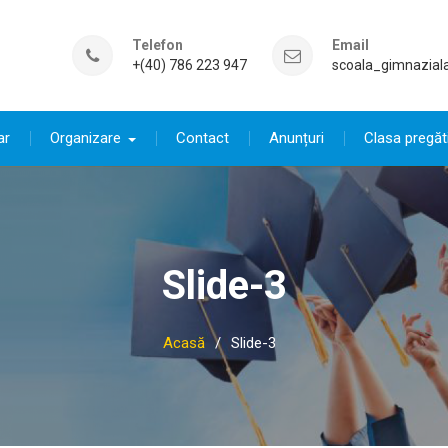
Telefon
Email
+(40) 786 223 947
scoala_gimnazial
ar
Organizare
Contact
Anunțuri
Clasa pregăt
Slide-3
Acasă
Slide-3