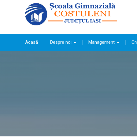
Skip
to
content
Acasă
Despre noi
Management
Or