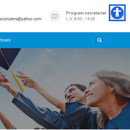
Program secretariat
acostuleni@yahoo.com
L-V: 8:00 - 14:00
itoare