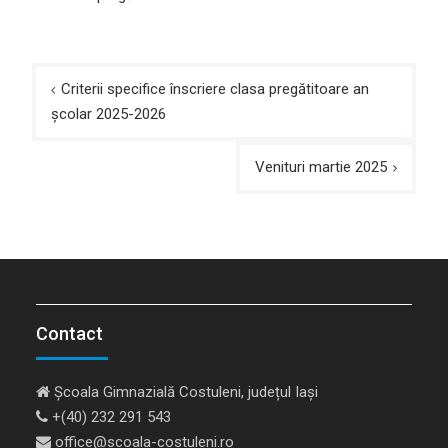
Navigare
Criterii specifice înscriere clasa pregătitoare an
în
școlar 2025-2026
articole
Venituri martie 2025
Contact
Școala Gimnazială Costuleni, județul Iași
+(40) 232 291 543
office@scoala-costuleni.ro