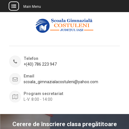
Main Menu
Skip
to
content
Telefon
+(40) 786 223 947
Email
scoala_gimnazialacostuleni@yahoo.com
Program secretariat
L-V: 8:00 - 14:00
Cerere de înscriere clasa pregătitoare