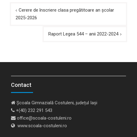
Navigare
Cerere de înscriere clasa pregătitoare an școlar
în
2025-2026
articole
Raport Legea 544 – anii 2022-2024
Contact
Școala Gimnazială Costuleni, județul Iași
+(40) 232 291 543
office@scoala-costuleni.ro
www.scoala-costuleni.ro