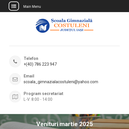
Main Menu
Skip
to
content
Telefon
+(40) 786 223 947
Email
scoala_gimnazialacostuleni@yahoo.com
Program secretariat
L-V: 8:00 - 14:00
Venituri martie 2025