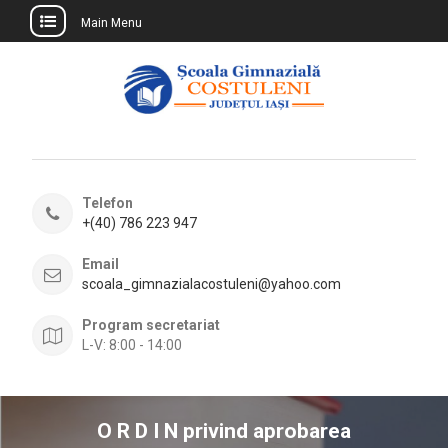
Main Menu
Skip
to
content
Telefon
+(40) 786 223 947
Email
scoala_gimnazialacostuleni@yahoo.com
Program secretariat
L-V: 8:00 - 14:00
O R D I N privind aprobarea