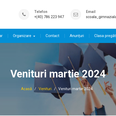
Telefon
Email
+(40) 786 223 947
scoala_gimnazial
ar
Organizare
Contact
Anunțuri
Clasa pregăt
Venituri martie 2024
Acasă
Venituri
Venituri martie 2024