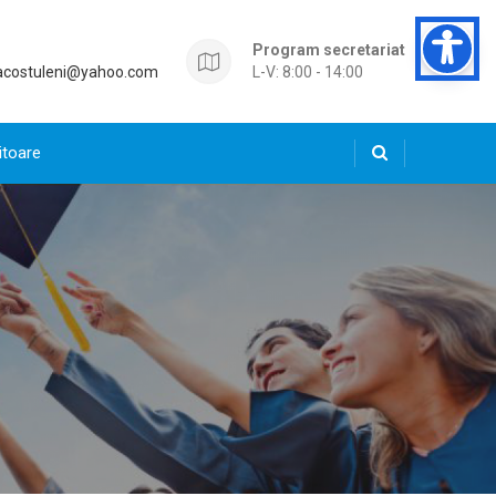
Program secretariat
acostuleni@yahoo.com
L-V: 8:00 - 14:00
itoare