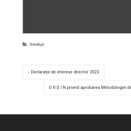
Venituri
Navigare
Declarație de interese director 2023
în
O R D I N privind aprobarea Metodologiei de 
articole