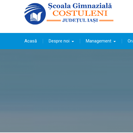
Skip
to
content
Acasă
Despre noi
Management
Or